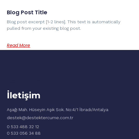
Blog Post Title
Blog post excerpt [1-2 lines]. This text is automatically
pulled from your existing blog post.
Read More
Get In Touch
İletişim
Aşağı Mah. Hüseyin Aşık Sok. No:4/1 İbradı/Antalya
destek@destektercume.com.tr
0 533 488 32 12
0 533 056 34 88